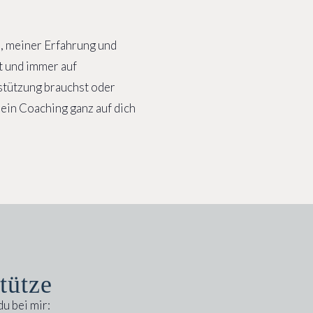
, meiner Erfahrung und
t und immer auf
stützung brauchst oder
ein Coaching ganz auf dich
tütze
u bei mir: