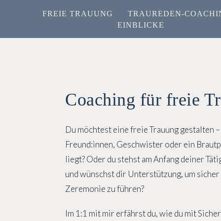
FREIE TRAUUNG
TRAUREDEN-COACHI
EINBLICKE
Coaching für freie T
Du möchtest eine freie Trauung gestalten – 
Freund:innen, Geschwister oder ein Brautp
liegt? Oder du stehst am Anfang deiner Tätig
und wünschst dir Unterstützung, um sicher
Zeremonie zu führen?
Im 1:1 mit mir erfährst du, wie du mit Siche