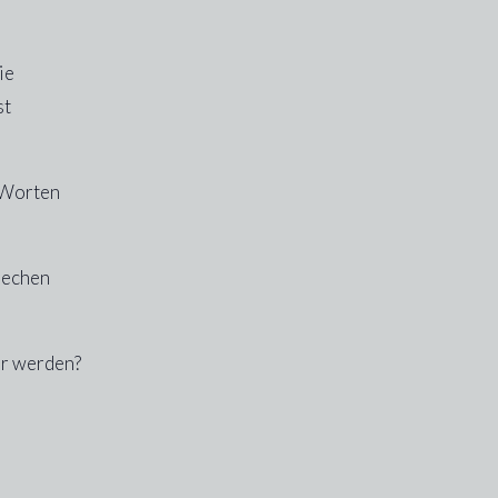
ie
st
 Worten
prechen
er werden?