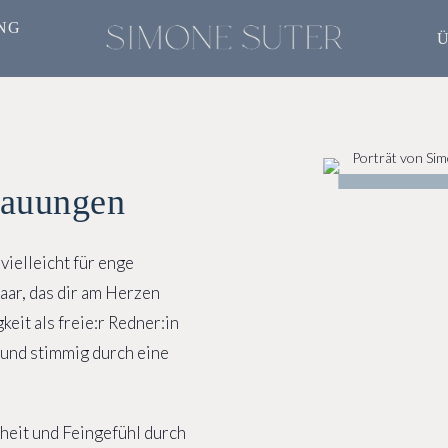
NG
Ü
rauungen
vielleicht für enge
aar, das dir am Herzen
keit als freie:r Redner:in
 und stimmig durch eine
rheit und Feingefühl durch